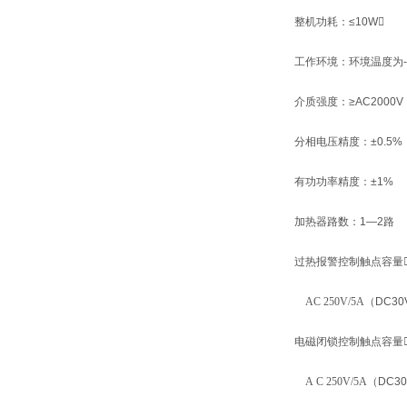
整机功耗：
≤10W
工作环境：环境温度为
介质强度：
≥AC20
分相电压精度：
±0
有功功率精度：
±
加热器路数：
1—2
路
过热报警控制触点容量
AC 250V/5A
（
DC30
电磁闭锁控制触点容量
A C 250V/5A
（
DC30