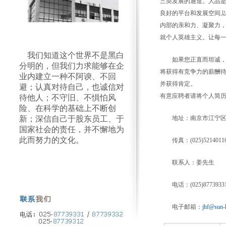
三类发展的通道。人品
良好的平台和发展空间,
内部的亲和力、凝聚力
就个人英雄主义。让每
我们知道这个世界不是黑白
如果您正直而坦诚
分明的，但我们力求能够在企
将获得有竞争力的薪酬
业内建立一种不阿谀、不回
并获得肯定。
避；认真对待自己，也诚信对
有意应聘者请将个人简
待他人；不守旧、不惧怕风
险、在科学的基础上不断创
新；深信自己于股东员工、于
地址：南京市江宁区
国家社会的责任，并不懈地为
此而努力的文化。
传真：(025)5214011
联系人：姜先生
电话：(025)87739331 
电子邮箱：
jhf@sun-