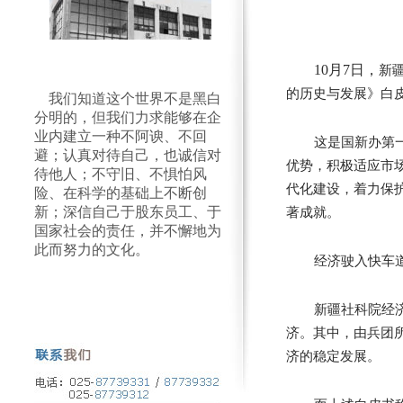
10
月
7
日，
新
的历史与发展》白
我们知道这个世界不是黑白
分明的，但我们力求能够在企
业内建立一种不阿谀、不回
这是国新办第
避；认真对待自己，也诚信对
优势，积极适应市
待他人；不守旧、不惧怕风
代化建设，着力保
险、在科学的基础上不断创
著成就。
新；深信自己于股东员工、于
国家社会的责任，并不懈地为
此而努力的文化。
经济驶入快车
新疆社科院经
济。其中，由兵团
济的稳定发展。