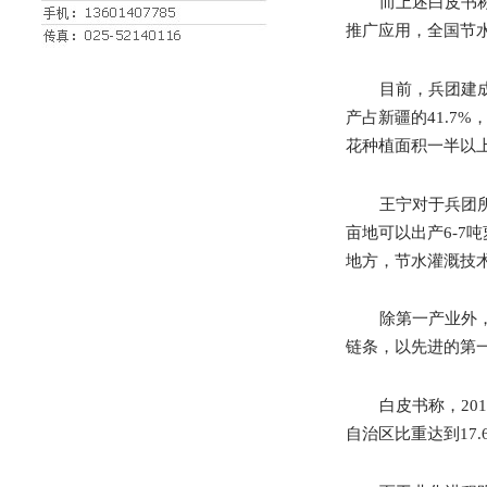
而上述白皮书
推广应用，全国节
目前，兵团建
产占新疆的
41.7%
花种植面积一半以
王宁对于兵团
亩地可以出产
6-7
吨
地方，节水灌溉技
除第一产业外
链条，以先进的第
白皮书称，
20
自治区比重达到
17.